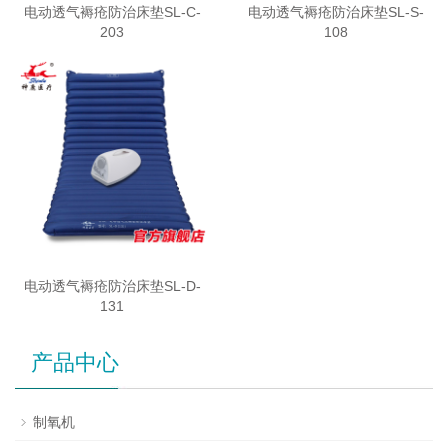
电动透气褥疮防治床垫SL-C-
电动透气褥疮防治床垫SL-S-
203
108
电动透气褥疮防治床垫SL-D-
131
产品中心
制氧机