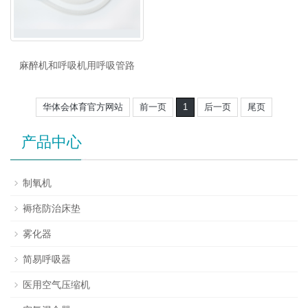
麻醉机和呼吸机用呼吸管路
华体会体育官方网站
前一页
1
后一页
尾页
产品中心
制氧机
褥疮防治床垫
雾化器
简易呼吸器
医用空气压缩机