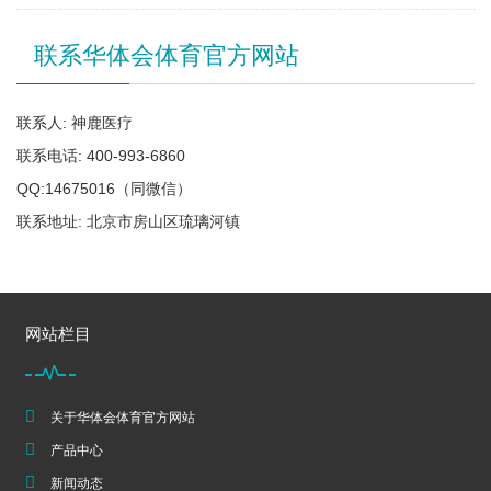
联系华体会体育官方网站
联系人: 神鹿医疗
联系电话: 400-993-6860
QQ:14675016（同微信）
联系地址: 北京市房山区琉璃河镇
网站栏目
关于华体会体育官方网站
产品中心
新闻动态